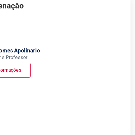
enação
Gomes Apolinario
 e Professor
formações