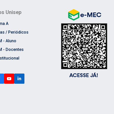
s Unisep
rma A
cas / Periódicos
M - Aluno
M - Docentes
stitucional