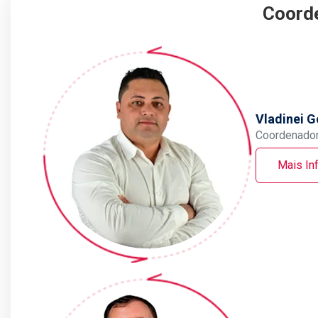
Coord
Vladinei 
Coordenador
Mais In